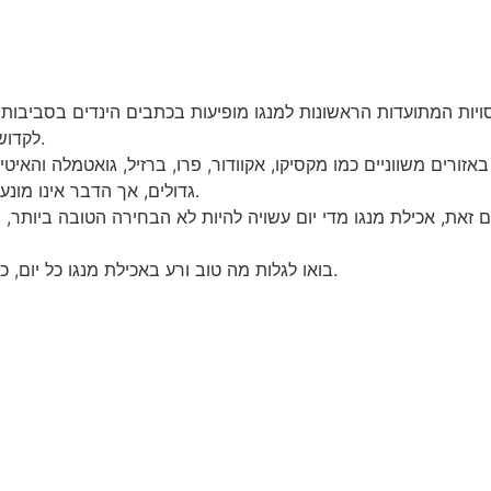
לקדוש כי אומרים שבודהה עשה מדיטציה מתחת לעץ מנגו.
אזורים משווניים כמו מקסיקו, אקוודור, פרו, ברזיל, גואטמלה והאיט
גדולים, אך הדבר אינו מונע מהאמריקאים לצרוך כ -3.42 ק»ג מנגו לאדם בשנה.
עם זאת, אכילת מנגו מדי יום עשויה להיות לא הבחירה הטובה ביותר,
בואו לגלות מה טוב ורע באכילת מנגו כל יום, כך שתוכלו לקבל את ההחלטה הטובה ביותר בעצמכם.