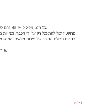
כל מנגו מכיל כ -45.9 גרם סוכרים, שהם כמעט כל הכמות של 50.33 גרם פחמימות. הסוג העיקרי של סוכר המנגו הוא פרוקטוז.
פרוקטוז יכול להתעכל רק על ידי הכבד, וכמויות מוגזמות ממנו מפעילות מאמצים גדולים על האיבר החיוני הזה. זה יכול להוביל למחלות כמו סוכרת, מחלות לב או סרטן.
בסולם תכולת הסוכר של פירות מלאים, המנגו מדו
פירות מתוקים פחות כוללים תותים, אבוקדו, פטל, אוכמניות, לימונים ולימונים.
NEXT