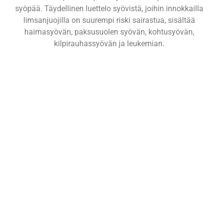
syöpää. Täydellinen luettelo syövistä, joihin innokkailla
limsanjuojilla on suurempi riski sairastua, sisältää
haimasyövän, paksusuolen syövän, kohtusyövän,
kilpirauhassyövän ja leukemian.