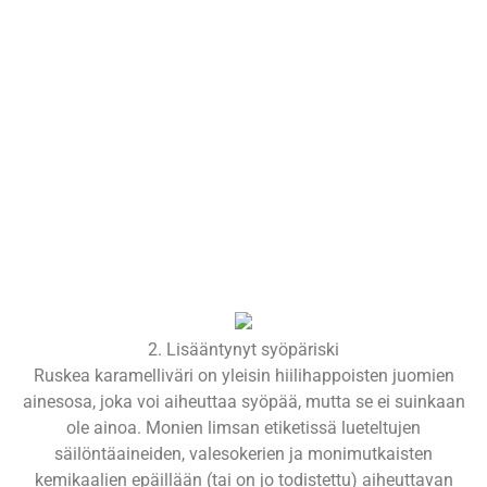
2. Lisääntynyt syöpäriski
Ruskea karamelliväri on yleisin hiilihappoisten juomien
ainesosa, joka voi aiheuttaa syöpää, mutta se ei suinkaan
ole ainoa. Monien limsan etiketissä lueteltujen
säilöntäaineiden, valesokerien ja monimutkaisten
kemikaalien epäillään (tai on jo todistettu) aiheuttavan