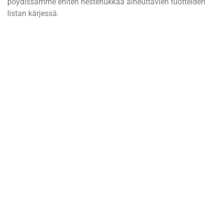
pöydissämme eniten nestehukkaa aiheuttavien tuotteiden
listan kärjessä.