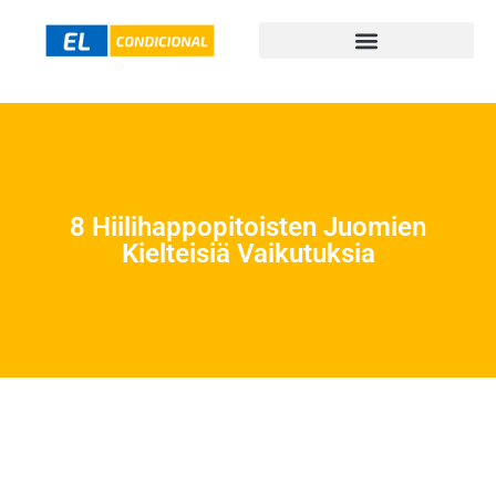
8 Hiilihappopitoisten Juomien
Kielteisiä Vaikutuksia