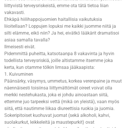
liittyvistä terveysriskeistä, emme ota tätä tietoa liian
vakavasti.
Ehkäpä hiilihappojuomien haitallisia vaikutuksia
liioitellaan? Loppujen lopuksi me kaikki juomme niitä ja
silti elämme, eikö niin? Ja hei, eivätkö lääkärit dramatisoi
asiaa samalla tavalla?
Ilmeisesti eivät.
Pidemmittä puheitta, katsotaanpa 8 vakavinta ja hyvin
todellista terveysriskiä, joille altistamme itsemme joka
kerta, kun otamme tölkin limsaa jääkaapista:
1. Kuivuminen
Päänsärky, väsymys, ummetus, korkea verenpaine ja muut
näennäisesti toisiinsa liittymättömät oireet voivat olla
merkki nestehukasta, joka ei johdu ainoastaan siitä,
ettemme juo tarpeeksi vettä (mikä on yleistä), vaan myös
siitä, että nautimme liikaa diureettisia ruokia ja juomia.
Sokeripitoiset kuohuvat juomat (sekä alkoholi, kahvi,
suolakurkut, leikkeleitä ja maustepurkit) ovat