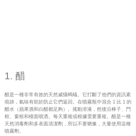
1. 醋
醋是一種非常有效的天然威懾螞蟻。它打斷了他們的資訊素
痕跡，氣味有助於防止它們返回。在噴霧瓶中混合 1 比 1 的
醋水（蘋果酒和白醋都足夠）。搖動溶液，然後沿棒子、門
框、窗框和檯面噴洒。每天重複或根據需要重複。醋是一種
天然消毒劑和多表面清潔劑，所以不要猶豫，大量使用這種
噴霧劑。