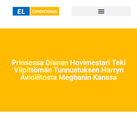
Prinsessa Dianan Hovimestari Teki
Vilpittömän Tunnustuksen Harryn
Avioliitosta Meghanin Kanssa