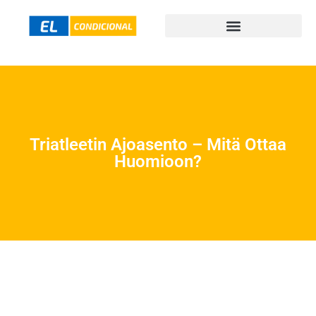
Triatleetin Ajoasento – Mitä Ottaa
Huomioon?