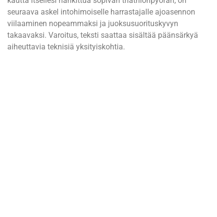
kautta itsellesi hankittua sopivan triathlonpyörän, on
seuraava askel intohimoiselle harrastajalle ajoasennon
viilaaminen nopeammaksi ja juoksusuorituskyvyn
takaavaksi. Varoitus, teksti saattaa sisältää päänsärkyä
aiheuttavia teknisiä yksityiskohtia.