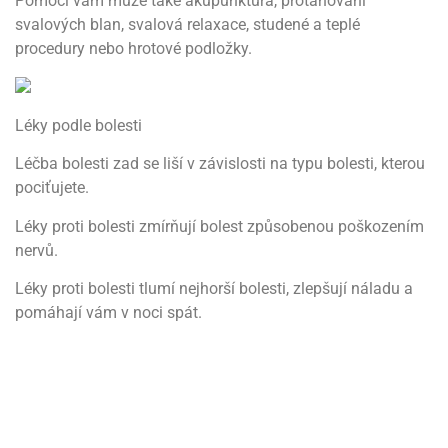
Pomoci vám může také akupunktura, protahování
svalových blan, svalová relaxace, studené a teplé
procedury nebo hrotové podložky.
Léky podle bolesti
Léčba bolesti zad se liší v závislosti na typu bolesti, kterou
pociťujete.
Léky proti bolesti zmírňují bolest způsobenou poškozením
nervů.
Léky proti bolesti tlumí nejhorší bolesti, zlepšují náladu a
pomáhají vám v noci spát.