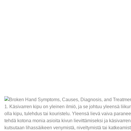
1. Käsivarren kipu on yleinen ilmiö, ja se johtuu yleensä liikunnas
olla kipu, tulehdus tai kouristelu. Yleensä lievä vaiva parane
tehdä kotona monia asioita kivun lievittämiseksi ja käsivarre
kutsutaan lihassäikeen venymistä, niveltymistä tai katkeamista