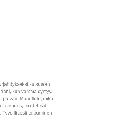
Nyrjähdykseksi kutsutaan
ä» ääni, kun vamma syntyy.
 päivän. Määrittele, mikä
u, tulehdus, mustelmat,
 Tyypillisesti toipuminen