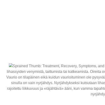
lihassyiden venymistä, taittumista tai katkeamista. Oireita 
Vaurio on tilapäinen eikä kuidun vaurioituminen ole pysyvä
sinulla on vain nyrjähdys. Nyrjähdykseksi kutsutaan lihas
rajoitettu liikkuvuus ja «räjähtävä» ääni, kun vamma tapaht
nyrjähdy