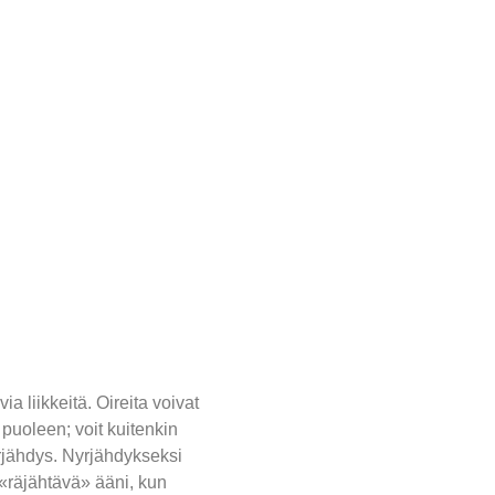
ia liikkeitä. Oireita voivat
 puoleen; voit kuitenkin
yrjähdys. Nyrjähdykseksi
 «räjähtävä» ääni, kun