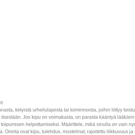
ta, tietyistä urheilulajeista tai toiminnoista, joihin liittyy toistuv
e itsestään. Jos kipu on voimakasta, on parasta kääntyä lääkärin
n toipumisen helpottamiseksi. Määrittele, mikä sinulla on vain n
. Oireita ovat kipu, tulehdus, mustelmat, rajoitettu liikkuvuus ja