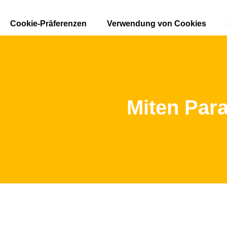
Ir
al
Cookie-Präferenzen
Verwendung von Cookies
contenido
Miten Par