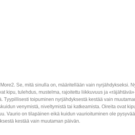
2. Se, mitä sinulla on, määritellään vain nyrjähdykseksi. 
ovat kipu, tulehdus, mustelma, rajoitettu liikkuvuus ja «räjähtäv
ä. Tyypillisesti toipuminen nyrjähdyksestä kestää vain muutaman
kuidun venymistä, niveltymistä tai katkeamista. Oireita ovat kip
uu. Vaurio on tilapäinen eikä kuidun vaurioituminen ole pysyvää.
ksestä kestää vain muutaman päivän.