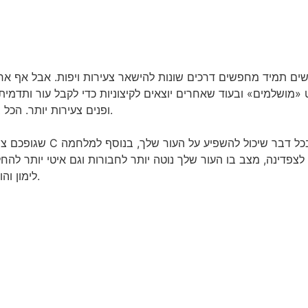
אנשים תמיד מחפשים דרכים שונות להישאר צעירות ויפות. אבל אף א
מושלמים» ובעוד שאחרים יוצאים לקיצוניות כדי לקבל עור ותדמית מ
ופנים צעירות יותר. הכל בתזונה. מזונות אלו יכולים לסייע רבות בהצערת העור.
לצפדינה, מצב בו העור שלך נוטה יותר לחבורות וגם איטי יותר להחל
לימון והוספתו לסלט על בסיס קבוע יכולים לעשות הבדל גדול.