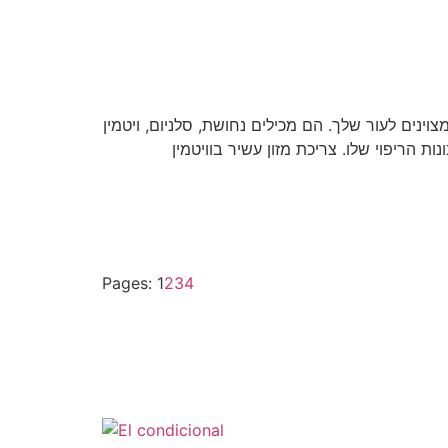
 סלניום, ויטמין B1, מנגן, מגנזיום, חומצה פולית, ויטמין B6, ניאצין וויטמין E. כאשר תמרחי ויטמין E על
Pages:
1
2
3
4