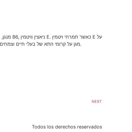
העור, הוא ייהנה מתכונות הריפוי שלו. צריכת מזון עשיר בוויטמין E מגן על קרומי התא של בעלי חיים וצמחים מפני כל דבר שעלול לפגוע בעורם ובעיניהם.
NEXT
Todos los derechos reservados