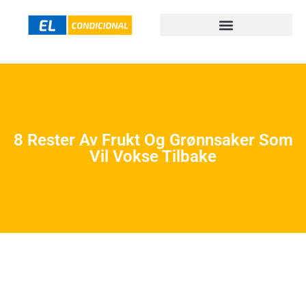
8 Rester Av Frukt Og Grønnsaker Som
Vil Vokse Tilbake