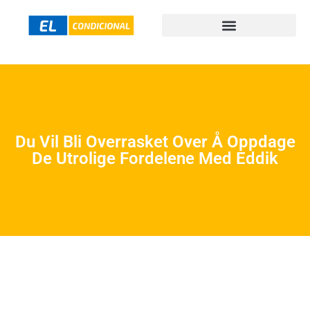
Du Vil Bli Overrasket Over Å Oppdage
De Utrolige Fordelene Med Eddik