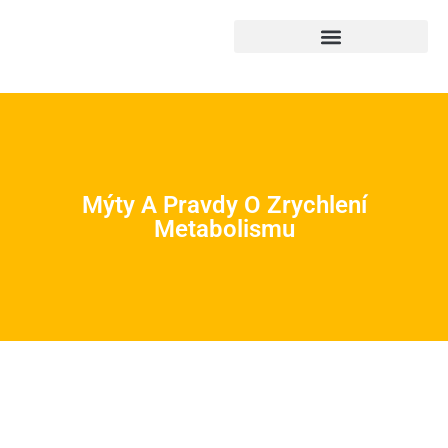
Mýty A Pravdy O Zrychlení
Metabolismu