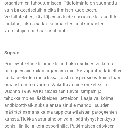
organismien tuhoutumiseen. Päätoiminta on suunnattu
vain bakteerisoluihin eikä ihmisen kudokseen.
Vertailutestien, käyttäjien arvioiden perusteella laadittiin
luokitus, joka sisältää kotimaisten ja ulkomaisten
valmistajien parhaat antibiootit.
Suprax
Puolisynteettisellä aineella on bakterisidinen vaikutus
patogeenisiin mikro-organismeihin. Se vapautuu tablettien
tai kapseleiden muodossa, joista suspensio valmistetaan
oraalista antoa varten. Vaikuttava aine on kefiksiimi.
Vuonna 1989 WHO sisälsi sen turvallisimpien ja
tehokkaimpien lääkkeiden luetteloon. Laaja valikoima
antibioottivaikutuksia antaa sinulle mahdollisuuden
määrätä samanaikaista tappiota erilaisten patogeenien
kanssa.Tiukka vasta-aihe on vain lisääntynyt herkkyys
penisilliinille ja kefalosporiinille. Putkimaisen erityksen