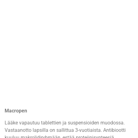
Macropen
Lääke vapautuu tablettien ja suspensioiden muodossa.
Vastaanotto lapsilla on sallittua 3-vuotiaista. Antibiootti
kuuluu makrolidiryhmään, estää proteiinisynteesiä