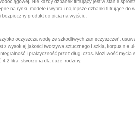
wodociągowej. Nie każdy dzbanek filtrujący jest w stanie spr
ępne na rynku modele i wybrali najlepsze dzbanki filtrujące do
 bezpieczny produkt do picia na wyjściu.
zybko oczyszcza wodę ze szkodliwych zanieczyszczeń, usuwa c
 z wysokiej jakości tworzywa sztucznego i szkła, korpus nie 
ntegralność i praktyczność przez długi czas. Możliwość mycia
4,2 litra, stworzona dla dużej rodziny.