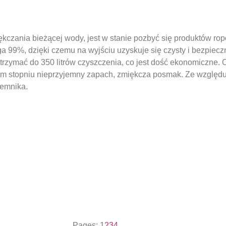
kczania bieżącej wody, jest w stanie pozbyć się produktów ro
a 99%, dzięki czemu na wyjściu uzyskuje się czysty i bezpieczn
trzymać do 350 litrów czyszczenia, co jest dość ekonomiczne. 
zym stopniu nieprzyjemny zapach, zmiękcza posmak. Ze względ
jemnika.
Pages:
1
2
3
4