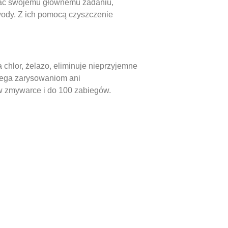
ostać swojemu głównemu zadaniu,
 wody. Z ich pomocą czyszczenie
hlor, żelazo, eliminuje nieprzyjemne
ulega zarysowaniom ani
 w zmywarce i do 100 zabiegów.