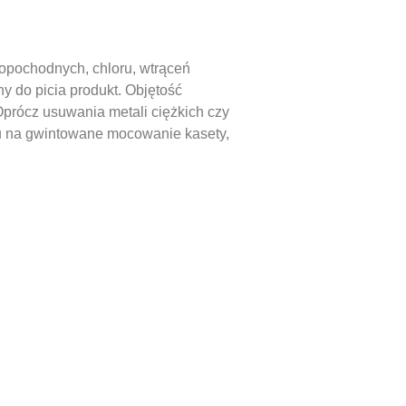
popochodnych, chloru, wtrąceń
y do picia produkt. Objętość
Oprócz usuwania metali ciężkich czy
u na gwintowane mocowanie kasety,