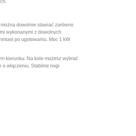
ch.
ej można dowolnie stawiać zarówno
niami wykonanymi z dowolnych
ychmiast po ugotowaniu. Moc 1 kW
ym kierunku. Na kole możesz wybrać
e o włączeniu. Stabilne nogi