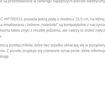
e są przedstawione w rankingu najlepszych pieców elektryczny
SC-HP700S11 posiada jedną płytę o średnicy 15,5 cm, na któr
włoka emaliowana i żeliwne „naleśniki” są kompatybilne z naczy
 można łatwo zmyć z resztek jedzenia, ale należy to zrobić nat
w.
cą przełączników, które bez wysiłku obracają się w pożądan
nie. Z przodu znajduje się czerwone oznaczenie, które informuj
sługę.