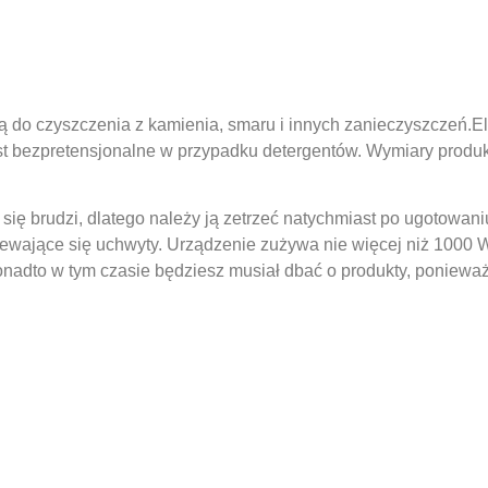
 do czyszczenia z kamienia, smaru i innych zanieczyszczeń.Ele
st bezpretensjonalne w przypadku detergentów. Wymiary produkt
ę brudzi, dlatego należy ją zetrzeć natychmiast po ugotowaniu
ające się uchwyty. Urządzenie zużywa nie więcej niż 1000 W
 Ponadto w tym czasie będziesz musiał dbać o produkty, poniew