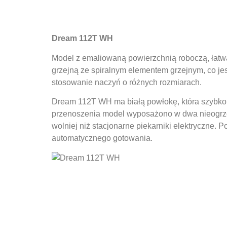
Dream 112T WH
Model z emaliowaną powierzchnią roboczą, łatwą
grzejną ze spiralnym elementem grzejnym, co je
stosowanie naczyń o różnych rozmiarach.
Dream 112T WH ma białą powłokę, która szybko si
przenoszenia model wyposażono w dwa nieogrzew
wolniej niż stacjonarne piekarniki elektryczne.
automatycznego gotowania.