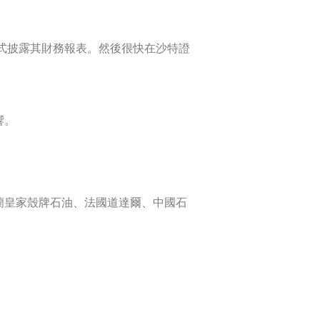
正式披露其財務報表。然後很快在沙特證
響。
蘭皇家殼牌石油、法國道達爾、中國石