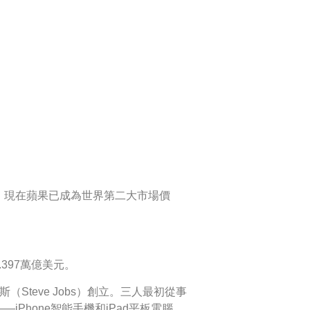
，現在蘋果已成為世界第二大市場價
397萬億美元。
布斯（Steve Jobs）創立。三人最初從事
hone智能手機和iPad平板電腦。