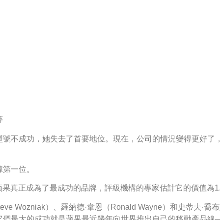
等
型號不成功，她失去了首要地位。現在，公司的情況變得更好了
據第一位。
蘋果真正成為了最成功的品牌，評級機構的專家估計它的價值為1.
e Wozniak）、羅納德·韋恩（Ronald Wayne）和史蒂夫·喬
最大的成功就是蘋果最近幾年向世界推出自己的移動產品線——iP