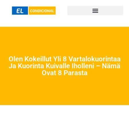
Olen Kokeillut Yli 8 Vartalokuorintaa
Ja Kuorinta Kuivalle Iholleni – Nämä
Ovat 8 Parasta