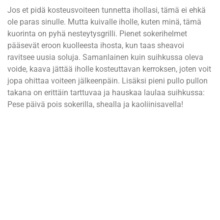
Jos et pidä kosteusvoiteen tunnetta ihollasi, tämä ei ehkä
ole paras sinulle. Mutta kuivalle iholle, kuten minä, tämä
kuorinta on pyhä nesteytysgrilli. Pienet sokerihelmet
pääsevät eroon kuolleesta ihosta, kun taas sheavoi
ravitsee uusia soluja. Samanlainen kuin suihkussa oleva
voide, kaava jättää iholle kosteuttavan kerroksen, joten voit
jopa ohittaa voiteen jälkeenpäin. Lisäksi pieni pullo pullon
takana on erittäin tarttuvaa ja hauskaa laulaa suihkussa:
Pese päivä pois sokerilla, shealla ja kaoliinisavella!