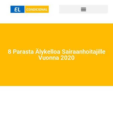
8 Parasta Älykelloa Sairaanhoitajille
Vuonna 2020