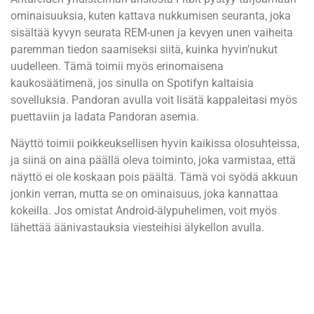
ominaisuuksia, kuten kattava nukkumisen seuranta, joka
sisältää kyvyn seurata REM-unen ja kevyen unen vaiheita
paremman tiedon saamiseksi siitä, kuinka hyvin’nukut
uudelleen. Tämä toimii myös erinomaisena
kaukosäätimenä, jos sinulla on Spotifyn kaltaisia ​​
sovelluksia. Pandoran avulla voit lisätä kappaleitasi myös
puettaviin ja ladata Pandoran asemia.
Näyttö toimii poikkeuksellisen hyvin kaikissa olosuhteissa,
ja siinä on aina päällä oleva toiminto, joka varmistaa, että
näyttö ei ole koskaan pois päältä. Tämä voi syödä akkuun
jonkin verran, mutta se on ominaisuus, joka kannattaa
kokeilla. Jos omistat Android-älypuhelimen, voit myös
lähettää äänivastauksia viesteihisi älykellon avulla.