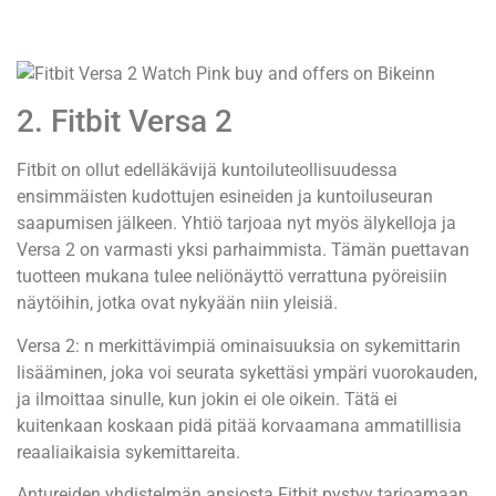
2. Fitbit Versa 2
Fitbit on ollut edelläkävijä kuntoiluteollisuudessa
ensimmäisten kudottujen esineiden ja kuntoiluseuran
saapumisen jälkeen. Yhtiö tarjoaa nyt myös älykelloja ja
Versa 2 on varmasti yksi parhaimmista. Tämän puettavan
tuotteen mukana tulee neliönäyttö verrattuna pyöreisiin
näytöihin, jotka ovat nykyään niin yleisiä.
Versa 2: n merkittävimpiä ominaisuuksia on sykemittarin
lisääminen, joka voi seurata sykettäsi ympäri vuorokauden,
ja ilmoittaa sinulle, kun jokin ei ole oikein. Tätä ei
kuitenkaan koskaan pidä pitää korvaamana ammatillisia
reaaliaikaisia ​​sykemittareita.
Antureiden yhdistelmän ansiosta Fitbit pystyy tarjoamaan