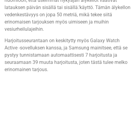
huomioon, että useimmat nykyajan älykellot vaativat
latauksen päivän sisällä tai sisällä.’käyttö. Tämän älykellon
vedenkestävyys on jopa 50 metriä, mikä tekee siitä
erinomaisen tarjouksen myös uimiseen ja muihin
vesiurheilulajeihin.
Harjoitusseurantaan on keskitytty myös Galaxy Watch
Active -sovelluksen kanssa, ja Samsung mainitsee, että se
pystyy tunnistamaan automaattisesti 7 harjoitusta ja
seuraamaan 39 muuta harjoitusta, joten tästä tulee melko
erinomainen tarjous.