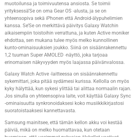
muotoilunsa ja toimivuutensa ansiosta. Se toimii
yrityksessä’Se on oma Gear OS -alusta, ja se on
yhteensopiva sekä iPhonen että Android-älypuhelimien
kanssa. Se’Se on merkittävä päivitys Galaxy Watchin
aikaisempiin toistoihin verrattuna, ja kuten Active moniker
ehdottaa, sen mukana tulee myös melko kunnollinen
kunto-ominaisuuksien joukko. Siinä on sisäänrakennettu
1,2 tuuman Super AMOLED -näyttö, joka tarjoaa
erinomaisen näkyvyyden myös laajassa päivänvalossa.
Galaxy Watch Active -laitteessa on sisäänrakennettu
sykemittari, joka pitää sydämesi kurissa. Kellolla on myös
kyky hälyttää, kun sykesi ylittää tai alittaa normaalin rajan.
Jos sinulla on yhteensopiva laite, voit käyttää Galaxy Sync
-ominaisuutta synkronoidaksesi koko musiikkikirjastosi
suoratoistaaksesi kannettavasta.
Samsung mainitsee, että tämän kellon akku voi kestää
päiviä, mikä on melko huomattavaa, kun otetaan