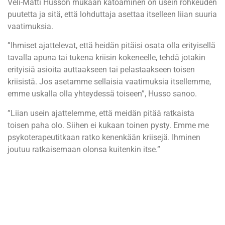
Veli-Matti Husson mukaan katoaminen on usein rohkeuden
puutetta ja sitä, että lohduttaja asettaa itselleen liian suuria
vaatimuksia.
”Ihmiset ajattelevat, että heidän pitäisi osata olla erityisellä
tavalla apuna tai tukena kriisin kokeneelle, tehdä jotakin
erityisiä asioita auttaakseen tai pelastaakseen toisen
kriisistä. Jos asetamme sellaisia vaatimuksia itsellemme,
emme uskalla olla yhteydessä toiseen”, Husso sanoo.
”Liian usein ajattelemme, että meidän pitää ratkaista
toisen paha olo. Siihen ei kukaan toinen pysty. Emme me
psykoterapeutitkaan ratko kenenkään kriisejä. Ihminen
joutuu ratkaisemaan olonsa kuitenkin itse.”