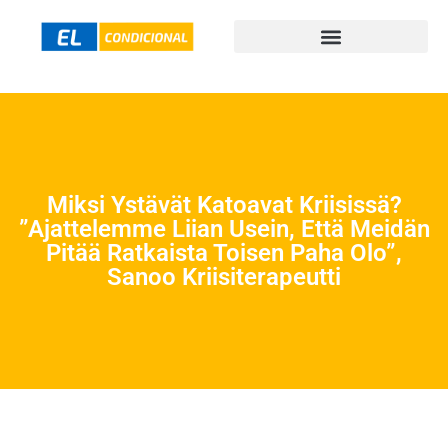
Miksi Ystävät Katoavat Kriisissä?
”Ajattelemme Liian Usein, Että Meidän
Pitää Ratkaista Toisen Paha Olo”,
Sanoo Kriisiterapeutti