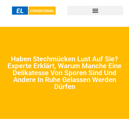
Haben Stechmücken Lust Auf Sie?
Experte Erklärt, Warum Manche Eine
Delikatesse Von Sporen Sind Und
Andere In Ruhe Gelassen Werden
Dürfen