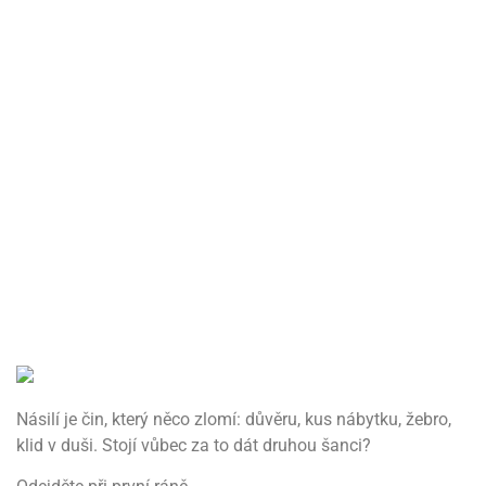
Násilí je čin, který něco zlomí: důvěru, kus nábytku, žebro,
klid v duši. Stojí vůbec za to dát druhou šanci?