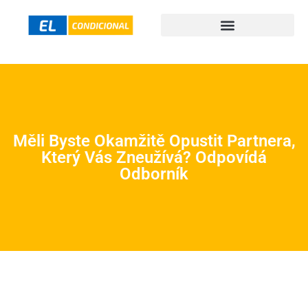
Měli Byste Okamžitě Opustit Partnera,
Který Vás Zneužívá? Odpovídá
Odborník