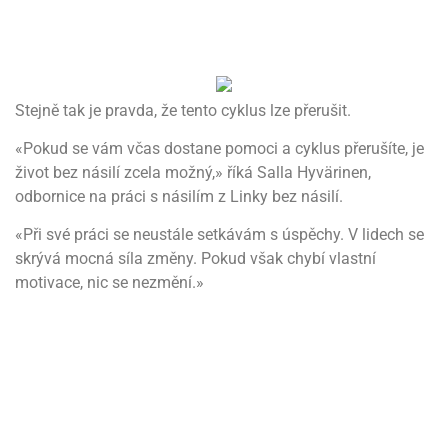
Stejně tak je pravda, že tento cyklus lze přerušit.
«Pokud se vám včas dostane pomoci a cyklus přerušíte, je
život bez násilí zcela možný,» říká Salla Hyvärinen,
odbornice na práci s násilím z Linky bez násilí.
«Při své práci se neustále setkávám s úspěchy. V lidech se
skrývá mocná síla změny. Pokud však chybí vlastní
motivace, nic se nezmění.»