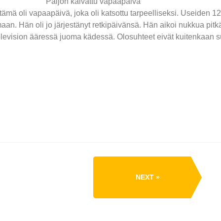
Paljon kaivattu vapaapäivä
ämä oli vapaapäivä, joka oli katsottu tarpeelliseksi. Useiden 12
aan. Hän oli jo järjestänyt retkipäivänsä. Hän aikoi nukkua pit
elevision ääressä juoma kädessä. Olosuhteet eivät kuitenkaan suj
NEXT