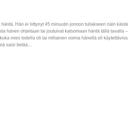
häntä. Hän ei liittynyt 45 minuutin jonoon tullakseen näin käsitel
masta hänen ohjeitaan tai joutuivat katsomaan häntä tällä tavalla 
uka mies todella oli tai millainen voima hänellä oli käytettävissä
ämä saisi tietää…