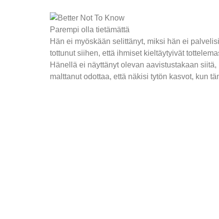
Parempi olla tietämättä
Hän ei myöskään selittänyt, miksi hän ei palvelisi 
tottunut siihen, että ihmiset kieltäytyivät tottele
Hänellä ei näyttänyt olevan aavistustakaan siitä, k
malttanut odottaa, että näkisi tytön kasvot, kun t