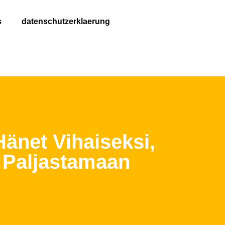
s
datenschutzerklaerung
Hänet Vihaiseksi,
 Paljastamaan