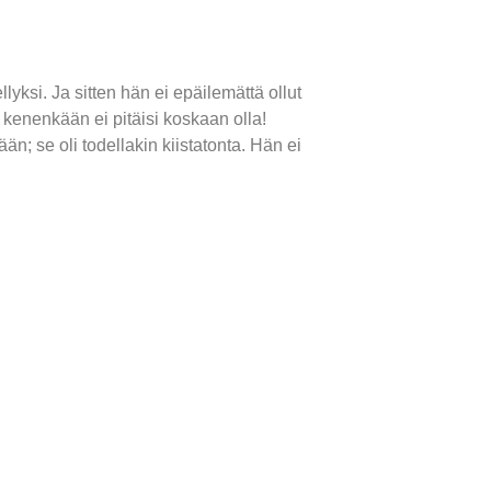
lyksi. Ja sitten hän ei epäilemättä ollut
– kenenkään ei pitäisi koskaan olla!
än; se oli todellakin kiistatonta. Hän ei