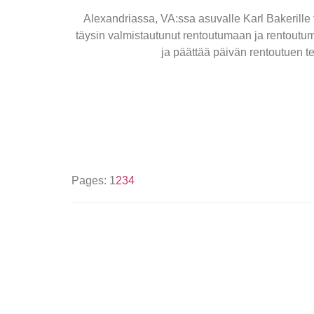
Alexandriassa, VA:ssa asuvalle Karl Bakerille t
täysin valmistautunut rentoutumaan ja rentoutum
ja päättää päivän rentoutuen t
Pages:
1
2
3
4