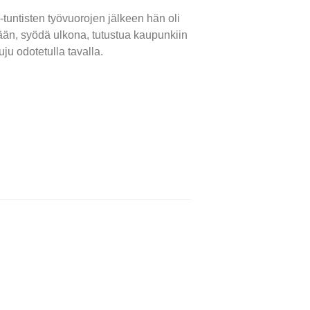
-tuntisten työvuorojen jälkeen hän oli
kään, syödä ulkona, tutustua kaupunkiin
u odotetulla tavalla.