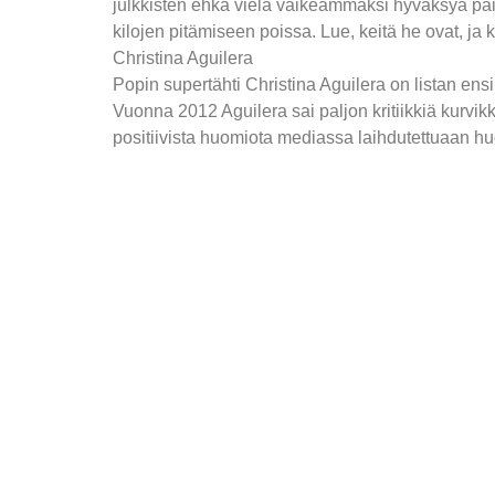
julkkisten ehkä vielä vaikeammaksi hyväksyä pain
kilojen pitämiseen poissa. Lue, keitä he ovat, ja
Christina Aguilera
Popin supertähti Christina Aguilera on listan ens
Vuonna 2012 Aguilera sai paljon kritiikkiä kurvi
positiivista huomiota mediassa laihdutettuaan hu