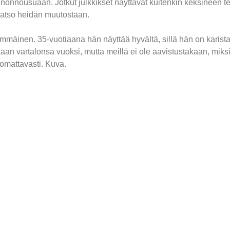
onnousuaan. Jotkut julkkikset näyttävät kuitenkin keksineen te
 katso heidän muutostaan.
immäinen. 35-vuotiaana hän näyttää hyvältä, sillä hän on karista
kkaan vartalonsa vuoksi, mutta meillä ei ole aavistustakaan, mi
omattavasti. Kuva.