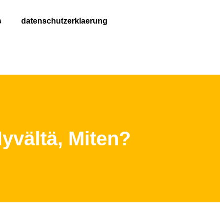
s
datenschutzerklaerung
yvältä, Miten?