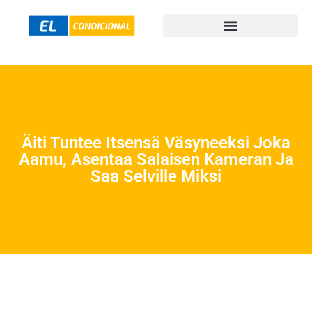
Äiti Tuntee Itsensä Väsyneeksi Joka
Aamu, Asentaa Salaisen Kameran Ja
Saa Selville Miksi