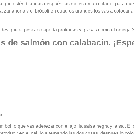
sta que estén blandas después las metes en un colador para que
y la zanahoria y el brócoli en cuadros grandes los vas a colocar 
lvides que el pescado aporta proteínas y grasas como el omega 
s de salmón con calabacín. ¡Espe
e.
n bol lo que vas aderezar con el ajo, la salsa negra y la sal. El 
introducir en el palillo alternando las dos cosas, después lo co