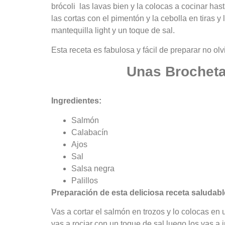
brócoli las lavas bien y la colocas a cocinar ha
las cortas con el pimentón y la cebolla en tiras 
mantequilla light y un toque de sal.
Esta receta es fabulosa y fácil de preparar no o
Unas Brocheta
Ingredientes:
Salmón
Calabacín
Ajos
Sal
Salsa negra
Palillos
Preparación de esta deliciosa receta saludabl
Vas a cortar el salmón en trozos y lo colocas en u
vas a rociar con un toque de sal luego los vas a 