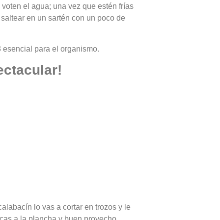
 voten el agua; una vez que estén frías
a saltear en un sartén con un poco de
3 esencial para el organismo.
ctacular!
calabacín lo vas a cortar en trozos y le
locas a la plancha y buen provecho.